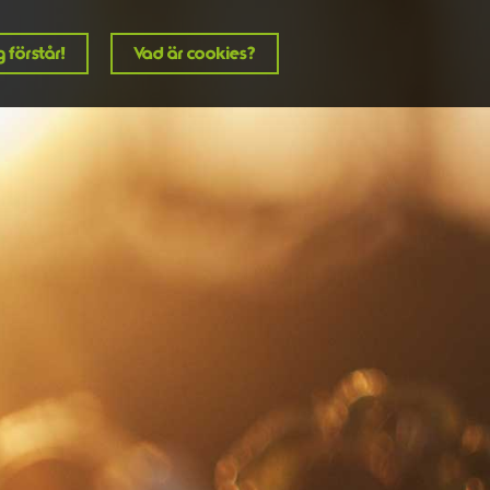
 förstår!
Vad är cookies?