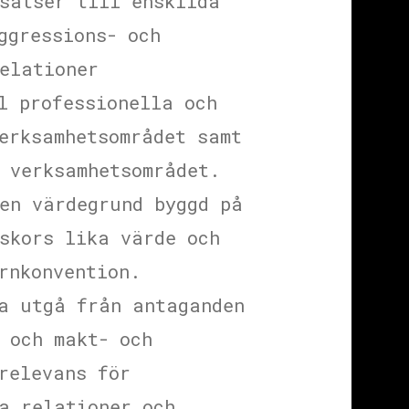
satser till enskilda
ggressions- och
elationer
l professionella och
erksamhetsområdet samt
 verksamhetsområdet.
en värdegrund byggd på
skors lika värde och
rnkonvention.
ka utgå från antaganden
 och makt- och
relevans för
a relationer och