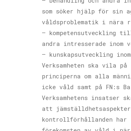
– behandling och andra in
som söker hjälp för sin a
våldsproblematik i nära r
– kompetensutveckling til
andra intresserade inom v
– kunskapsutveckling inom
Verksamheten ska vila på 
principerna om alla männi
icke våld samt på FN:s Ba
Verksamhetens insatser s
att jämställdhetsaspekter
kontrollförhållanden har 
förekomsten av våld i när