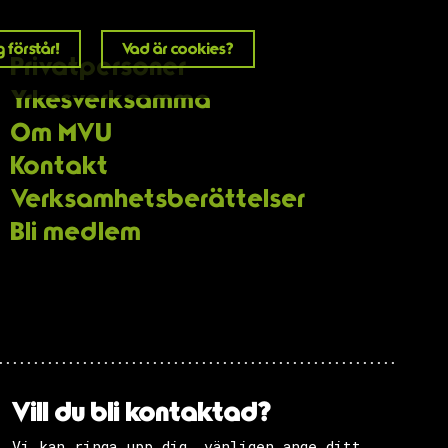
 förstår!
Vad är cookies?
Privatpersoner
Yrkesverksamma
Om MVU
Kontakt
Verksamhets­berättelser
Bli medlem
Vill du bli kontaktad?
Vi kan ringa upp dig, vänligen ange ditt