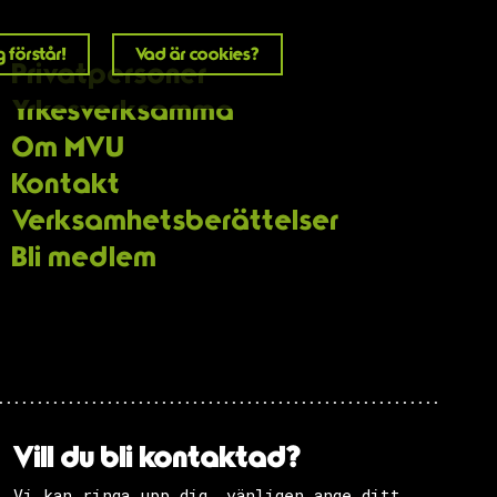
 förstår!
Vad är cookies?
Privatpersoner
Yrkesverksamma
Om MVU
Kontakt
Verksamhets­berättelser
Bli medlem
Vill du bli kontaktad?
Vi kan ringa upp dig, vänligen ange ditt